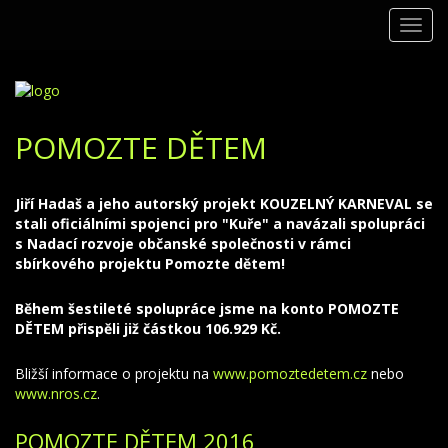
Toggl
navig
POMOZTE DĚTEM
Jiří Hadaš a jeho autorský projekt KOUZELNÝ KARNEVAL se
stali oficiálními spojenci pro "Kuře" a navázali spolupráci
s Nadací rozvoje občanské společnosti v rámci
sbírkového projektu Pomozte dětem!
Během šestileté spolupráce jsme na konto POMOZTE
DĚTEM přispěli již částkou 106.929 Kč.
Bližší informace o projektu na
www.pomoztedetem.cz
nebo
www.nros.cz
.
POMOZTE DĚTEM 2016