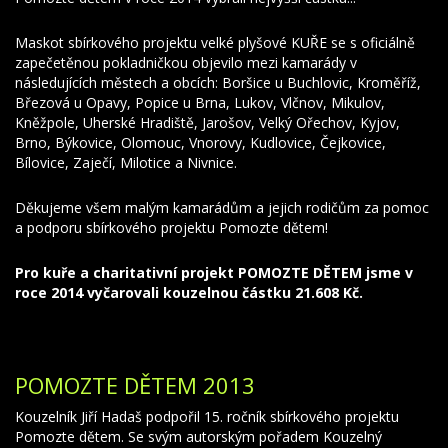
Maskot sbírkového projektu velké plyšové KUŘE se s oficiálně
zapečetěnou pokladničkou objevilo mezi kamarády v
následujících městech a obcích: Boršice u Buchlovic, Kroměříž,
Březová u Opavy, Popice u Brna, Lukov, Vlčnov, Mikulov,
Kněžpole, Uherské Hradiště, Jarošov, Velký Ořechov, Kyjov,
Brno, Býkovice, Olomouc, Vnorovy, Kudlovice, Čejkovice,
Bílovice, Zaječí, Milotice a Nivnice.
Děkujeme všem malým kamarádům a jejich rodičům za pomoc
a podporu sbírkového projektu Pomozte dětem!
Pro kuře a charitativní projekt POMOZTE DĚTEM jsme v
roce 2014 vyčarovali kouzelnou částku 21.608 Kč.
POMOZTE DĚTEM 2013
Kouzelník Jiří Hadaš podpořil 15. ročník sbírkového projektu
Pomozte dětem. Se svým autorským pořadem Kouzelný