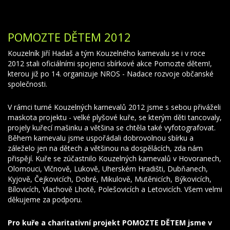
POMOZTE DĚTEM 2012
Kouzelník Jiří Hadaš a tým Kouzelného karnevalu se i v roce
2012 stali oficiálními spojenci sbírkové akce Pomozte dětem!,
kterou již po 14. organizuje NROS - Nadace rozvoje občanské
společnosti.
V rámci turné Kouzelných karnevalů 2012 jsme s sebou přiváželi
maskota projektu - velké plyšové kuře, se kterým děti tancovaly,
projely kuřecí mašinku a většina se chtěla také vyfotografovat.
Během karnevalu jsme uspořádali dobrovolnou sbírku a
záleželo jen na dětech a většinou na dospělácích, zda nám
přispějí. Kuře se zúčastnilo Kouzelných karnevalů v Hovoranech,
Olomouci, Vlčnově, Lukově, Uherském Hradišti, Dubňanech,
Kyjově, Čejkovicích, Dobré, Mikulově, Mutěnicích, Býkovicích,
Bílovicích, Vlachově Lhotě, Polešovicích a Letovicích. Všem velmi
děkujeme za podporu.
Pro kuře a charitativní projekt POMOZTE DĚTEM jsme v