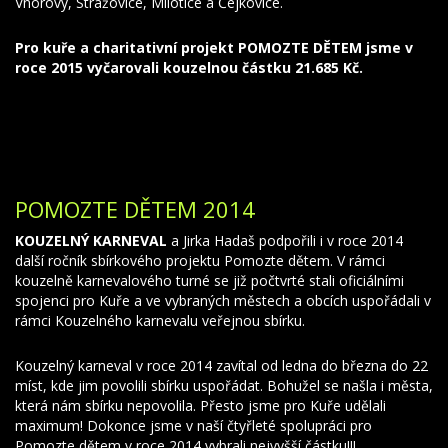
Vnorovy, Strážovice, Milotice a Čejkovice.
Pro kuře a charitativní projekt POMOZTE DĚTEM jsme v
roce 2015 vyčarovali kouzelnou částku 21.685 Kč.
POMOZTE DĚTEM 2014
KOUZELNÝ KARNEVAL
a Jirka Hadaš podpořili i v roce 2014
další ročník sbírkového projektu Pomozte dětem. V rámci
kouzelně karnevalového turné se již počtvrté stali oficiálními
spojenci pro Kuře a ve vybraných městech a obcích uspořádali v
rámci Kouzelného karnevalu veřejnou sbírku.
Kouzelný karneval v roce 2014 zavítal od ledna do března do 22
míst, kde jim povolili sbírku uspořádat. Bohužel se našla i města,
která nám sbírku nepovolila. Přesto jsme pro Kuře udělali
maximum! Dokonce jsme v naší čtyřleté spolupráci pro
Pomozte dětem v roce 2014 vybrali nejvyšší částku!!!