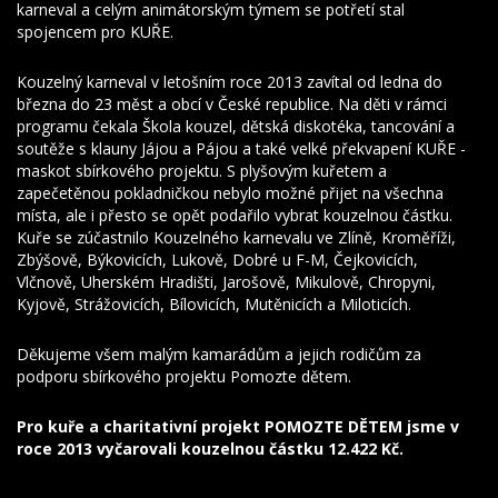
karneval a celým animátorským týmem se potřetí stal
spojencem pro KUŘE.
Kouzelný karneval v letošním roce 2013 zavítal od ledna do
března do 23 měst a obcí v České republice. Na děti v rámci
programu čekala Škola kouzel, dětská diskotéka, tancování a
soutěže s klauny Jájou a Pájou a také velké překvapení KUŘE -
maskot sbírkového projektu. S plyšovým kuřetem a
zapečetěnou pokladničkou nebylo možné přijet na všechna
místa, ale i přesto se opět podařilo vybrat kouzelnou částku.
Kuře se zúčastnilo Kouzelného karnevalu ve Zlíně, Kroměříži,
Zbýšově, Býkovicích, Lukově, Dobré u F-M, Čejkovicích,
Vlčnově, Uherském Hradišti, Jarošově, Mikulově, Chropyni,
Kyjově, Strážovicích, Bílovicích, Mutěnicích a Miloticích.
Děkujeme všem malým kamarádům a jejich rodičům za
podporu sbírkového projektu Pomozte dětem.
Pro kuře a charitativní projekt POMOZTE DĚTEM jsme v
roce 2013 vyčarovali kouzelnou částku 12.422 Kč.