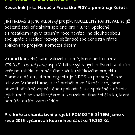
Kouzelník Jirka Hadaš a Prasátko PIGY a pomáhají Kuřeti.
JIŘÍ HADAŠ a jeho autorský projekt KOUZELNÝ KARNEVAL se již
pošesté stali oficiálními spojenci pro "Kuře". Společně
s Prasátkem Pigy v letošním roce navázali na dlouhodobou
spolupráci s Nadací rozvoje občanské společnosti v rámci
sbírkového projektu Pomozte dětem!
V rámci kouzelně karnevalového turné, které neslo název
CIRCUS… bude! jsme
uspořádali ve vybraných městech a obcích
veřejnou sbírku osmnáctého ročníku sbírkového projektu
Pomozte dětem, kterou organizuje NROS za podpory České
televize. V rámci turné, které proběhlo ve 36 městech, jsme
přivezli oficiálně zapečetěnou pokladničku a společně s dětmi a
jejich rodiči se snažili vyčarovat kouzelnou finanční částku, která
pomůže dalším kamarádům.
Pro kuře a charitativní projekt POMOZTE DĚTEM jsme v
roce 2015 vyčarovali kouzelnou částku 19.862 Kč.