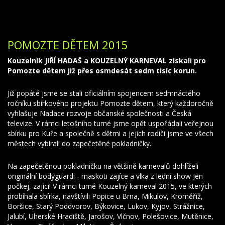
POMOZTE DĚTEM 2015
Kouzelník JIŘÍ HADAŠ a KOUZELNÝ KARNEVAL získali pro
Pomozte dětem již přes osmdesát sedm tisíc korun.
Již popáté jsme se stali oficiálním spojencem sedmnáctého
ročníku sbírkového projektu Pomozte dětem, který každoročně
vyhlašuje Nadace rozvoje občanské společnosti a Česká
televize. V rámci letošního turné jsme opět uspořádali veřejnou
sbírku pro Kuře a společně s dětmi a jejich rodiči jsme ve všech
městech vybírali do zapečetěné pokladničky.
Na zapečetěnou pokladničku na většině karnevalů dohlíželi
originální bodyguardi - maskoti zajíce a vlka z lední show Jen
počkej, zajíci! V rámci turné Kouzelný karneval 2015, ve kterých
probíhala sbírka, navštívili Popice u Brna, Mikulov, Kroměříž,
Boršice, Starý Poddvorov, Býkovice, Lukov, Kyjov, Strážnice,
Jalubí, Uherské Hradiště, Jarošov, Vlčnov, Polešovice, Mutěnice,