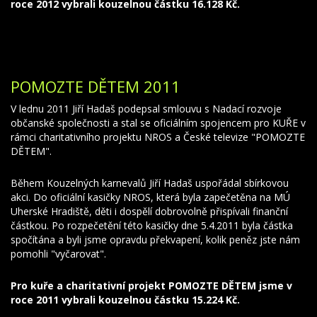
roce 2012 vybrali kouzelnou částku 16.128 Kč.
POMOZTE DĚTEM 2011
V lednu 2011 Jiří Hadaš podepsal smlouvu s Nadací rozvoje
občanské společnosti a stal se oficiálním spojencem pro KUŘE v
rámci charitativního projektu NROS a České televize "POMOZTE
DĚTEM".
Během Kouzelných karnevalů Jiří Hadaš uspořádal sbírkovou
akci. Do oficiální kasičky NROS, která byla zapečetěna na MÚ
Uherské Hradiště, děti i dospělí dobrovolně přispívali finanční
částkou. Po rozpečetění této kasičky dne 5.4.2011 byla částka
spočítána a byli jsme opravdu překvapení, kolik peněz jste nám
pomohli "vyčarovat".
Pro kuře a charitativní projekt POMOZTE DĚTEM jsme v
roce 2011 vybrali kouzelnou částku 15.224 Kč.