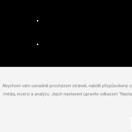
Naučte se čarovat
Abychom vám usnadnili procházení stránek, nabídli přizpůsobený o
média, inzerci a analýzu. Jejich nastavení upravíte odkazem "Nast
Jak na to?
Copyright