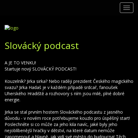
Toggl
navig
Slovácký podcast
A JE TO VENKU!
Startuje nový SLOVÁCKÝ PODCAST!
Kouzelník? Jirka sirka? Nebo raději prezident Českého magického
svazu? Jirka Hadaš je v každém případě srdcař, fanoušek
Uherského Hradiště a rozhovory s ním jsou milé, plné dobré
energie.
Jirka se stal prvním hostem Slováckého podcastu z jasného
důvodu - v novém roce potřebujeme kouzlo pro úspěšný start!
Poslechněte si co může za jeho kila navíc, jaké byly jeho
nejoblíbenější hračky v dětství, na které datum nemůže
zapomenout a hlavně, jak vidí své město do budoucna! Těch