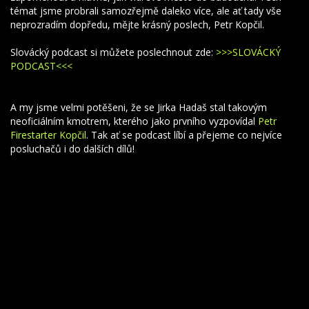
témat jsme probrali samozřejmě daleko více, ale ať tady vše
neprozradím dopředu, mějte krásný poslech, Petr Kopčil.
Slovácký podcast si můžete poslechnout zde:
>>>SLOVÁCKÝ
PODCAST<<<
A my jsme velmi potěšeni, že se Jirka Hadaš stal takovým
neoficiálním kmotrem, kterého jako prvního vyzpovídal
Petr
Firestarter Kopčil
. Tak ať se podcast líbí a přejeme co nejvíce
posluchačů i do dalších dílů!