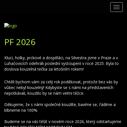
Toggl
navig
PF 2026
Kluci, holky, prckové a dospěláci, na Silvestra jsme v Praze a v
Luhačovicích odehráli poslední vystoupení v roce 2025. Byla to
doslova kouzelná tečka za letošním rokem!
Chtěli bychom vám za celý rok poděkovat, protože bez vás by
vůbec nebyl kouzelný! Kdybyste se s námi na představeních
nepotkávali, kouzlilo by se nám velmi těžce.
Děkujeme, že s námi společně kouzlíte, bavíme se, řádíme a
blbneme na 100%.
Budeme se na vás těšit v novém roce 2026, který odstartujeme